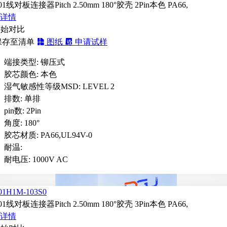
01线对板连接器Pitch 2.50mm 180°胶壳 2Pin本色 PA66,
详情
开始对比
保存至清单
图纸
申请试样
端接类型:
铆压式
胶芯颜色:
本色
湿气敏感性等级MSD:
LEVEL 2
排数:
单排
pin数:
2Pin
角度:
180°
胶芯材质:
PA66,UL94V-0
耐温:
耐电压:
1000V AC
01H1M-103S0
01线对板连接器Pitch 2.50mm 180°胶壳 3Pin本色 PA66,
详情