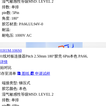
湿气敏感性等级MSD:
LEVEL 2
排数:
单排
pin数:
5Pin
角度:
180°
胶芯材质:
PA66,UL94V-0
耐温:
耐电压:
1000V AC
01H1M-106S0
01线对板连接器Pitch 2.50mm 180°胶壳 6Pin本色 PA66,
详情
开始对比
保存至清单
图纸
申请试样
端接类型:
铆压式
胶芯颜色:
本色
湿气敏感性等级MSD:
LEVEL 2
排数:
单排
pin数:
6Pin