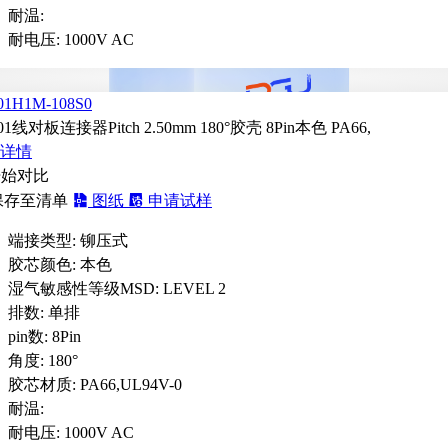
耐温:
耐电压:
1000V AC
01H1M-108S0
01线对板连接器Pitch 2.50mm 180°胶壳 8Pin本色 PA66,
详情
开始对比
保存至清单
图纸
申请试样
端接类型:
铆压式
胶芯颜色:
本色
湿气敏感性等级MSD:
LEVEL 2
排数:
单排
pin数:
8Pin
角度:
180°
胶芯材质:
PA66,UL94V-0
耐温:
耐电压:
1000V AC