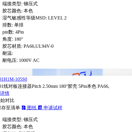
端接类型:
铆压式
胶芯颜色:
本色
湿气敏感性等级MSD:
LEVEL 2
排数:
单排
pin数:
4Pin
角度:
180°
胶芯材质:
PA66,UL94V-0
耐温:
耐电压:
1000V AC
01H1M-105S0
01线对板连接器Pitch 2.50mm 180°胶壳 5Pin本色 PA66,
详情
开始对比
保存至清单
图纸
申请试样
端接类型:
铆压式
胶芯颜色:
本色