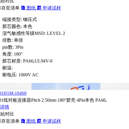
开始对比
保存至清单
图纸
申请试样
端接类型:
铆压式
胶芯颜色:
本色
湿气敏感性等级MSD:
LEVEL 2
排数:
单排
pin数:
3Pin
角度:
180°
胶芯材质:
PA66,UL94V-0
耐温:
耐电压:
1000V AC
01H1M-104S0
01线对板连接器Pitch 2.50mm 180°胶壳 4Pin本色 PA66,
详情
开始对比
保存至清单
图纸
申请试样