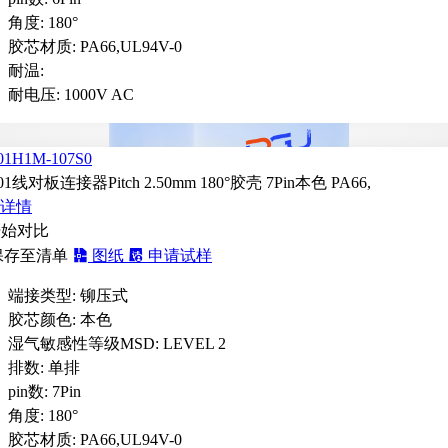
角度:
180°
胶芯材质:
PA66,UL94V-0
耐温:
耐电压:
1000V AC
01H1M-107S0
01线对板连接器Pitch 2.50mm 180°胶壳 7Pin本色 PA66,
详情
开始对比
保存至清单
图纸
申请试样
端接类型:
铆压式
胶芯颜色:
本色
湿气敏感性等级MSD:
LEVEL 2
排数:
单排
pin数:
7Pin
角度:
180°
胶芯材质:
PA66,UL94V-0