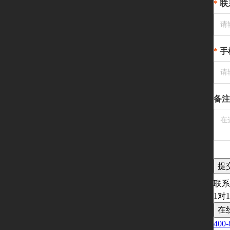
联
手
备注
提
联系
1对
在
400-