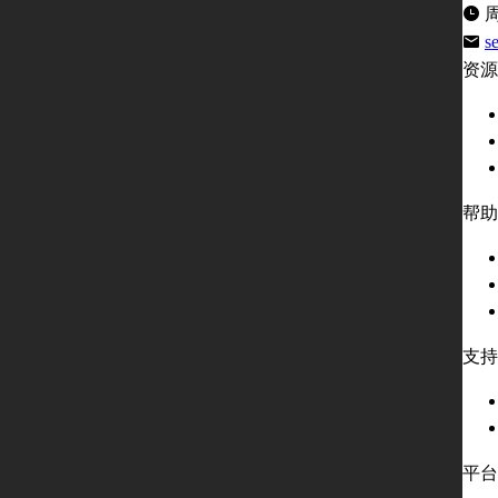
周
s
资源
帮助
支持
平台