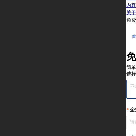
内容
关于
免费
首
免
简单
选择
企