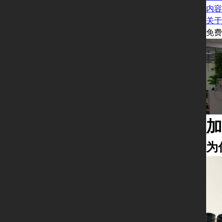
内容
关于
免费
加
为