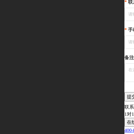
联
手
备注
提
联系
1对
在
400-