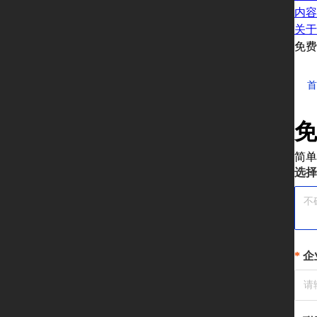
内容
关于
免费
首
免
简单
选择
企