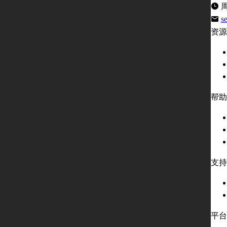
周
s
资源
帮助
支持
平台