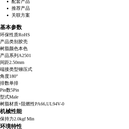
配套产品
扫码分享至微信
推荐产品
关联方案
基本参数
环保性质
RoHS
产品类别
胶壳
树脂颜色
本色
产品系列
A2501
间距
2.50mm
端接类型
铆压式
角度
180°
排数
单排
Pin数
5Pin
型式
Male
树脂材质+阻燃性
PA66,UL94V-0
机械性能
保持力
2.0kgf Min
环境特性