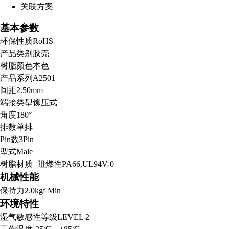
关联方案
基本参数
环保性质
RoHS
产品类别
胶壳
树脂颜色
本色
产品系列
A2501
间距
2.50mm
端接类型
铆压式
角度
180°
排数
单排
Pin数
3Pin
型式
Male
树脂材质+阻燃性
PA66,UL94V-0
机械性能
保持力
2.0kgf Min
环境特性
湿气敏感性等级
LEVEL 2