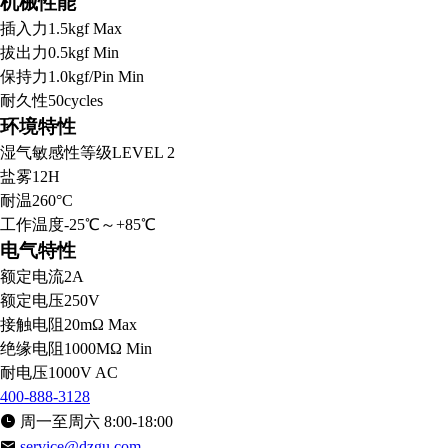
机械性能
插入力
1.5kgf Max
拔出力
0.5kgf Min
保持力
1.0kgf/Pin Min
耐久性
50cycles
环境特性
湿气敏感性等级
LEVEL 2
盐雾
12H
耐温
260°C
工作温度
-25℃～+85℃
电气特性
额定电流
2A
额定电压
250V
接触电阻
20mΩ Max
绝缘电阻
1000MΩ Min
耐电压
1000V AC
400-888-3128
周一至周六 8:00-18:00
service@dzgu.com