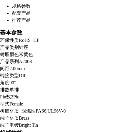
规格参数
配套产品
扫码分享至微信
推荐产品
基本参数
环保性质
RoHS+HF
产品类别
针座
树脂颜色
米黄色
产品系列
A2008
间距
2.00mm
端接类型
DIP
角度
90°
排数
单排
Pin数
2Pin
型式
Female
树脂材质+阻燃性
PA66,UL96V-0
端子材质
Brass
端子电镀
Bright Tin