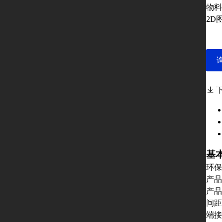
物料
2D
基
环保
产品
产品
间距
端接