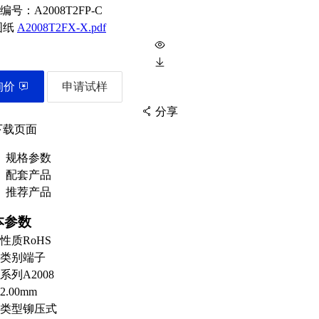
编号：
A2008T2FP-C
图纸
A2008T2FX-X.pdf
询价
申请试样
分享
下载页面
规格参数
配套产品
扫码分享至微信
推荐产品
本参数
性质
RoHS
类别
端子
系列
A2008
2.00mm
类型
铆压式