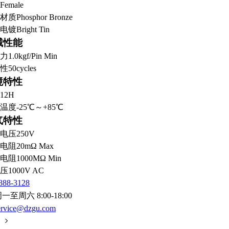
Female
材质
Phosphor Bronze
电镀
Bright Tin
械性能
力
1.0kgf/Pin Min
性
50cycles
境特性
12H
温度
-25℃～+85℃
气特性
电压
250V
电阻
20mΩ Max
电阻
1000MΩ Min
压
1000V AC
888-3128
一至周六 8:00-18:00
ervice@dzgu.com