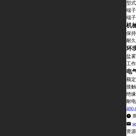
型式
端子
端子
机
保持
耐久
环
盐雾
工作
电
额定
接触
绝缘
耐电
400-
周
s
资源