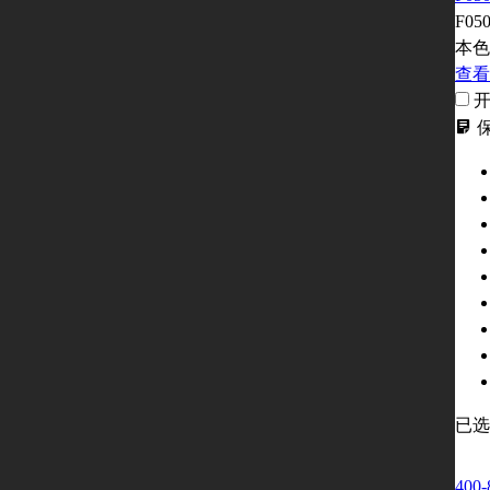
F05
本色
查看
已
400-