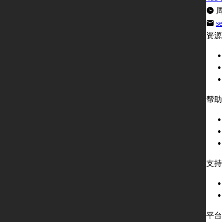
周
s
资源
帮助
支持
平台