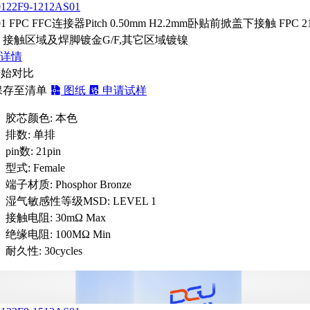
0122F9-1212AS01
01 FPC FFC连接器Pitch 0.50mm H2.2mm卧贴前掀盖下接触 FPC 21
 接触区域及焊脚镀金G/F,其它区域镀镍
详情
开始对比
保存至清单
图纸
申请试样
胶芯颜色:
本色
排数:
单排
pin数:
21pin
型式:
Female
端子材质:
Phosphor Bronze
湿气敏感性等级MSD:
LEVEL 1
接触电阻:
30mΩ Max
绝缘电阻:
100MΩ Min
耐久性:
30cycles