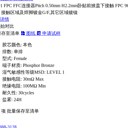
01 FPC FFC连接器Pitch 0.50mm H2.2mm卧贴前掀盖下接触 FPC 96
 接触区域及焊脚镀金G/F,其它区域镀镍
详情
开始对比
保存至清单
图纸
申请试样
胶芯颜色:
本色
排数:
单排
型式:
Female
端子材质:
Phosphor Bronze
湿气敏感性等级MSD:
LEVEL 1
接触电阻:
30mΩ Max
绝缘电阻:
100MΩ Min
耐久性:
30cycles
盐雾:
24H
选
项
批量保存至清单
888-3128