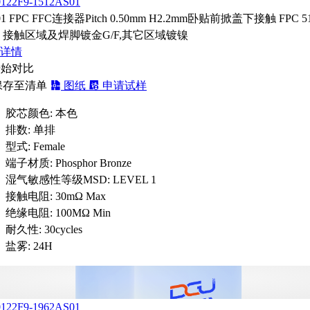
0122F9-1512AS01
01 FPC FFC连接器Pitch 0.50mm H2.2mm卧贴前掀盖下接触 FPC 51
 接触区域及焊脚镀金G/F,其它区域镀镍
详情
开始对比
保存至清单
图纸
申请试样
胶芯颜色:
本色
排数:
单排
型式:
Female
端子材质:
Phosphor Bronze
湿气敏感性等级MSD:
LEVEL 1
接触电阻:
30mΩ Max
绝缘电阻:
100MΩ Min
耐久性:
30cycles
盐雾:
24H
0122F9-1962AS01