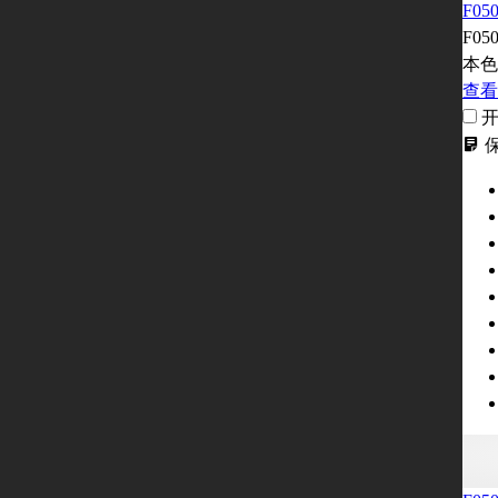
F05
F05
本色
查看