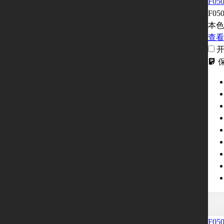
F05
F05
本色
查看
F05