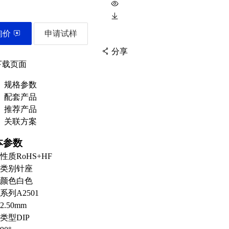
询价
申请试样
分享
下载页面
规格参数
配套产品
扫码分享至微信
推荐产品
关联方案
本参数
性质
RoHS+HF
类别
针座
颜色
白色
系列
A2501
2.50mm
类型
DIP