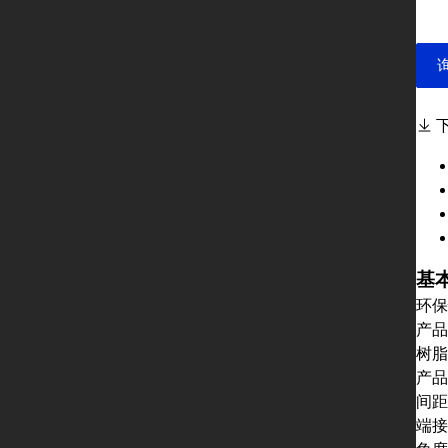
基
环保
产品
树脂
产品
间距
端接