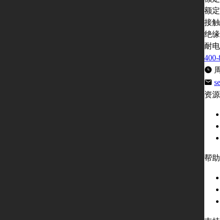
额定
接触
绝缘
耐电
400-
周
s
资源
帮助