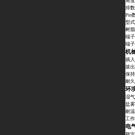
角度
排数
Pin
型式
树脂
端子
端子
机
插入
拔出
保持
耐久
环
湿气
盐雾
耐温
工作
电
额定