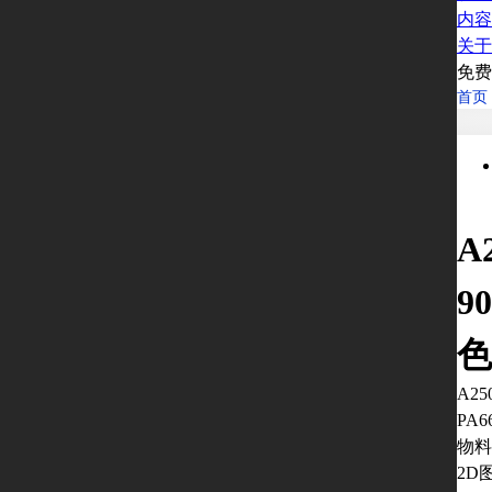
内容
关于
免费
首页
A
9
色
A25
PA6
物料
2D