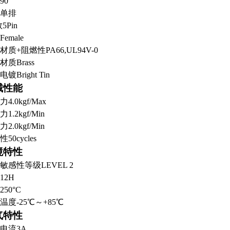
90°
单排
数
5Pin
Female
材质+阻燃性
PA66,UL94V-0
材质
Brass
电镀
Bright Tin
械性能
力
4.0kgf/Max
力
1.2kgf/Min
力
2.0kgf/Min
性
50cycles
境特性
敏感性等级
LEVEL 2
12H
250°C
温度
-25℃～+85℃
气特性
电流
3A